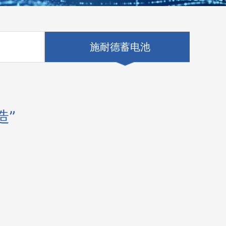
施耐德蓄电池
造”