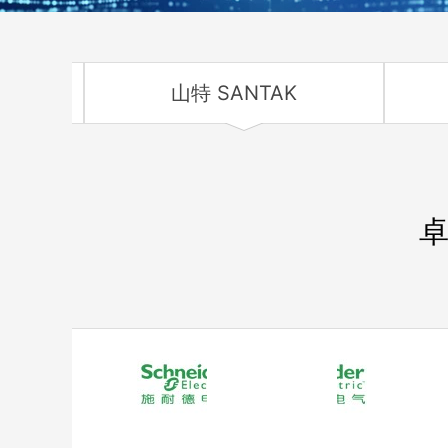
NG
山特 SANTAK
卓