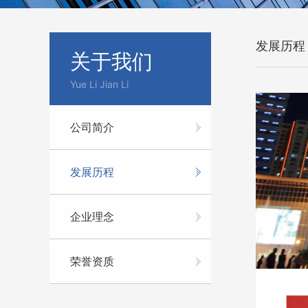
发展历程
关于我们
Yue Li Jian Li
公司简介
发展历程
企业理念
荣誉资质