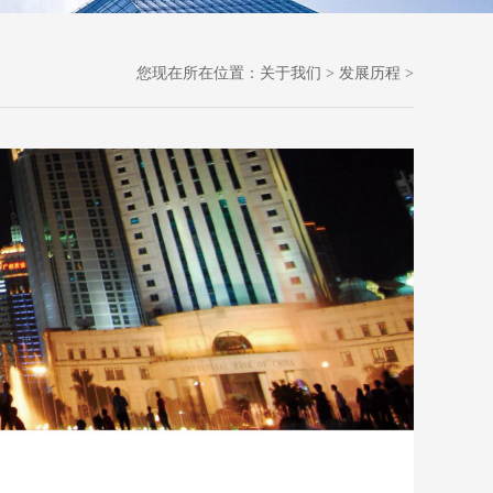
您现在所在位置：
关于我们
>
发展历程
>